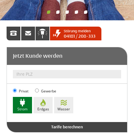
Störung melden
04181 / 208-0
mail@buchholz-stw.de
Defekte Straßen­beleuchtung
04181 / 208-333
melden
Jetzt Kunde werden
Privat
Gewerbe
Strom
Erdgas
Wasser