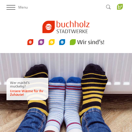
Menu
Startseite Stadtwerke
Strom
Erdgas
Wasser
Netzanschlüsse
Service
Wir sind´s
News
Karriere
Kontakt
Buchholz
Plus
Wer macht’s
muckelig?
Unsere Wärme für Ihr
Zuhause!