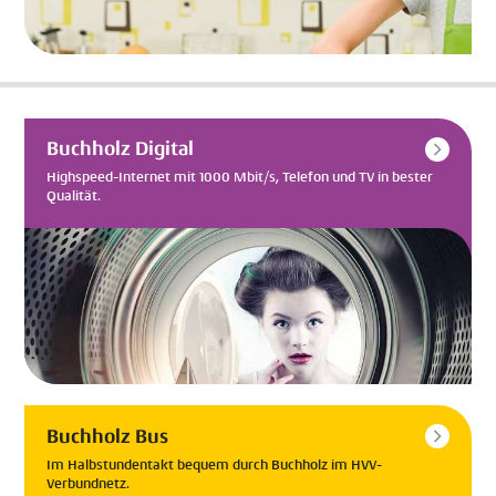
Buchholz Digital
Highspeed-Internet mit 1000 Mbit/s, Telefon und TV in bester
Qualität.
Buchholz Bus
Im Halbstundentakt bequem durch Buchholz im HVV-
Verbundnetz.