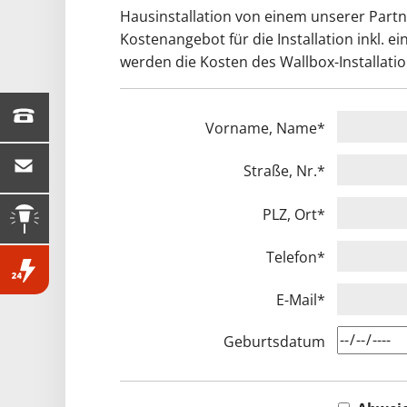
Hausinstallation von einem unserer Partn
Kostenangebot für die Installation inkl
werden die Kosten des Wallbox-Installat
04181 / 208-0
Vorname, Name
*
mail@buchholz-stw.de
Straße, Nr.
*
Defekte Straßen­
PLZ, Ort
*
beleuchtung melden
Telefon
*
Störung melden
04181 / 208-333
E-Mail
*
Geburtsdatum