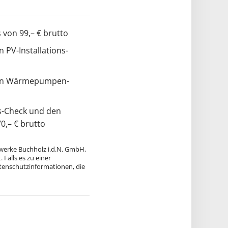
 von 99,– € brutto
 PV-Installations-
 den Wärmepumpen-
ns-Check und den
,– € brutto
twerke Buchholz i.d.N. GmbH,
Falls es zu einer
atenschutzinformationen, die