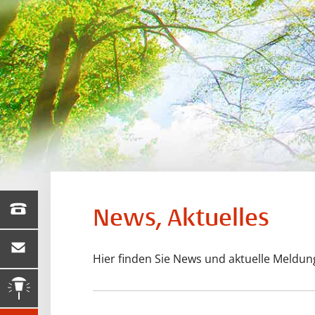
04181 / 208-0
News, Aktuelles
mail@buchholz-stw.de
Hier finden Sie News und aktuelle Meldu
Defekte Straßen­
beleuchtung melden