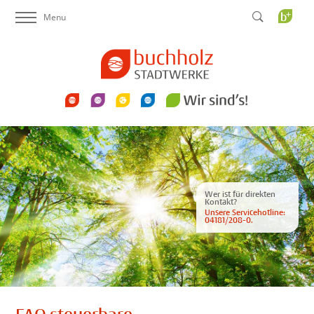
Menu
Startseite Stadtwerke
Strom
Erdgas
Wasser
Netzanschlüsse
Service
Wir sind´s
News
Karriere
Kontakt
Buchholz
Plus
Wer ist für direkten
Kontakt?
Unsere Servicehotline:
04181/208-0.